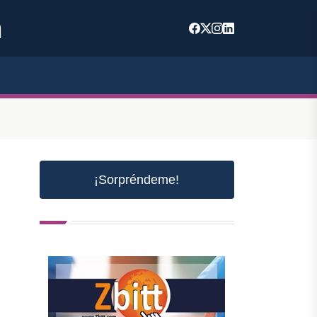
m
¡Sorpréndeme!