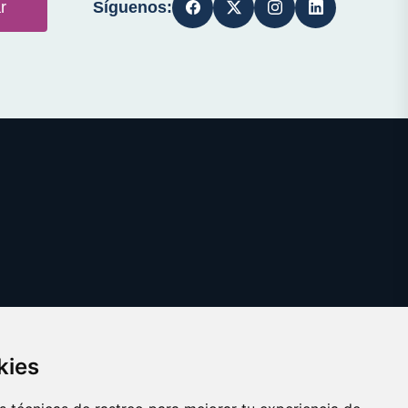
Síguenos:
r
kies