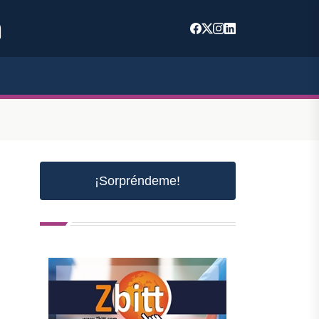
m
¡Sorpréndeme!