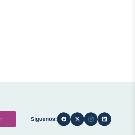
Síguenos:
r